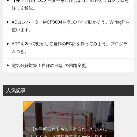
【完全自作】ECメーターを自作しよう。回路とプログラムを
詳しく解説。
ADコンバーターMCP3004をラズパイで動かそう。WiringPiを
使います。
ADCを2chで動かして自作のEC計を作ってみよう。プログラ
ムつき。
電気分解対策！自作のEC計の回路変更。
人気記事
【お手軽自作】ちょっと自作したい人に
おすすめ。水耕栽培装置を一から作る！