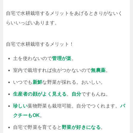
自宅で水耕栽培するメリットをあげるときりがないく
らいいっぱいあります。
自宅で水耕栽培するメリット！
土を使わないので
管理が楽
。
室内で栽培すれば虫がつかないので
無農薬
。
いつでも
新鮮
な野菜が採れる。おいしい。
生産者の顔がよく見える
。
自分
ですもんね。
珍しい
葉物野菜も栽培可能。自分でつくれます。
パ
クチーもOK
。
自宅で野菜を育てると
野菜が好きになる
。