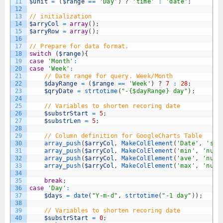
11
$unit
=
(
$range
==
'Day'
)
?
'time'
:
'date'
;
12
13
// initialization
14
$arryCol
=
array
(
)
;
15
$arryRow
=
array
(
)
;
16
17
// Prepare for data format.
18
switch
(
$range
)
{
19
case
'Month'
:
20
case
'Week'
:
21
// Date range for query. Week/Month
22
$dayRange
=
(
$range
==
'Week'
)
?
7
:
28
;
23
$qryDate
=
strtotime
(
"-{$dayRange} day"
)
;
24
25
// Variables to shorten recoring date
26
$substrStart
=
5
;
27
$substrLen
=
5
;
28
29
// Column definition for GoogleCharts Table
30
array_push
(
$arryCol
,
MakeColElement
(
'Date'
,
'str
31
array_push
(
$arryCol
,
MakeColElement
(
'min'
,
'numb
32
array_push
(
$arryCol
,
MakeColElement
(
'ave'
,
'numb
33
array_push
(
$arryCol
,
MakeColElement
(
'max'
,
'numb
34
35
break
;
36
case
'Day'
:
37
$days
=
date
(
"Y-m-d"
,
strtotime
(
"-1 day"
)
)
;
38
39
// Variables to shorten recoring date
40
$substrStart
=
0
;