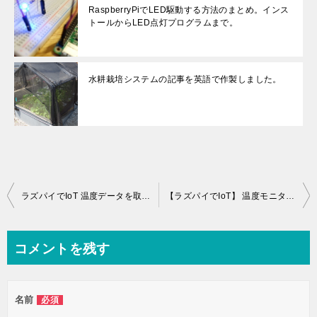
RaspberryPiでLED駆動する方法のまとめ。インス
トールからLED点灯プログラムまで。
水耕栽培システムの記事を英語で作製しました。
投
ラズパイでIoT 温度データを取得してMySQLに保存しよう。
【ラズパイでIoT】 温度モニター実装方法を詳細解説。水耕栽培に活用します。
稿
ナ
コメントを残す
ビ
ゲ
名前
必須
ー