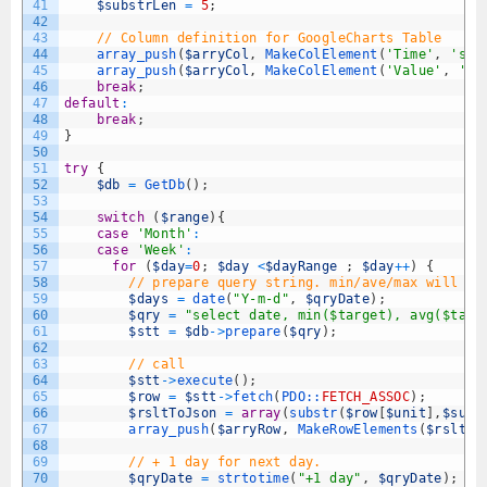
41
$substrLen
=
5
;
42
43
// Column definition for GoogleCharts Table
44
array_push
(
$arryCol
,
MakeColElement
(
'Time'
,
'str
45
array_push
(
$arryCol
,
MakeColElement
(
'Value'
,
'nu
46
break
;
47
default
:
48
break
;
49
}
50
51
try
{
52
$db
=
GetDb
(
)
;
53
54
switch
(
$range
)
{
55
case
'Month'
:
56
case
'Week'
:
57
for
(
$day
=
0
;
$day
<
$dayRange
;
$day
++
)
{
58
// prepare query string. min/ave/max will be
59
$days
=
date
(
"Y-m-d"
,
$qryDate
)
;
60
$qry
=
"select date, min($target), avg($targ
61
$stt
=
$db
->
prepare
(
$qry
)
;
62
63
// call
64
$stt
->
execute
(
)
;
65
$row
=
$stt
->
fetch
(
PDO::
FETCH_ASSOC
)
;
66
$rsltToJson
=
array
(
substr
(
$row
[
$unit
]
,
$subs
67
array_push
(
$arryRow
,
MakeRowElements
(
$rsltTo
68
69
// + 1 day for next day.
70
$qryDate
=
strtotime
(
"+1 day"
,
$qryDate
)
;