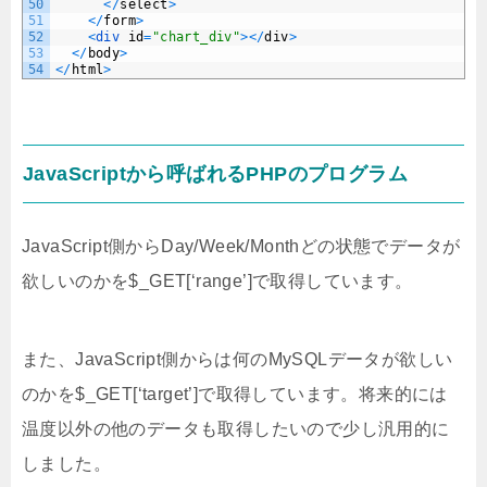
50
<
/
select
>
51
<
/
form
>
52
<
div 
id
=
"chart_div"
>
<
/
div
>
53
<
/
body
>
54
<
/
html
>
JavaScriptから呼ばれるPHPのプログラム
JavaScript側からDay/Week/Monthどの状態でデータが
欲しいのかを$_GET[‘range’]で取得しています。
また、JavaScript側からは何のMySQLデータが欲しい
のかを$_GET[‘target’]で取得しています。将来的には
温度以外の他のデータも取得したいので少し汎用的に
しました。