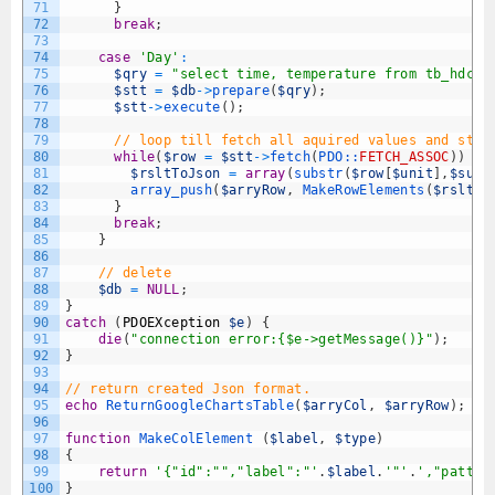
71
}
72
break
;
73
74
case
'Day'
:
75
$qry
=
"select time, temperature from tb_hdc10
76
$stt
=
$db
->
prepare
(
$qry
)
;
77
$stt
->
execute
(
)
;
78
79
// loop till fetch all aquired values and stor
80
while
(
$row
=
$stt
->
fetch
(
PDO::
FETCH_ASSOC
)
)
{
81
$rsltToJson
=
array
(
substr
(
$row
[
$unit
]
,
$subs
82
array_push
(
$arryRow
,
MakeRowElements
(
$rsltTo
83
}
84
break
;
85
}
86
87
// delete
88
$db
=
NULL
;
89
}
90
catch
(
PDOEXception
$e
)
{
91
die
(
"connection error:{$e->getMessage()}"
)
;
92
}
93
94
// return created Json format.
95
echo
ReturnGoogleChartsTable
(
$arryCol
,
$arryRow
)
;
96
97
function
MakeColElement
(
$label
,
$type
)
98
{
99
return
'{"id":"","label":"'
.
$label
.
'"'
.
',"patter
100
}