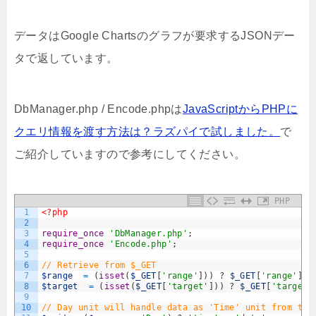
データはGoogle Chartsのグラフが要求するJSONデー
タで返しています。
DbManager.php / Encode.phpは
JavaScriptからPHPに
クエリ情報を渡す方法は？ラズパイで試しました。
で
ご紹介していますので参考にしてください。
PHP
1
<?php
2
3
require_once
'DbManager.php'
;
4
require_once
'Encode.php'
;
5
6
// Retrieve from $_GET
7
$range
=
(
isset
(
$_GET
[
'range'
]
)
)
?
$_GET
[
'range'
]
8
$target
=
(
isset
(
$_GET
[
'target'
]
)
)
?
$_GET
[
'target'
9
10
// Day unit will handle data as 'Time' unit from tab