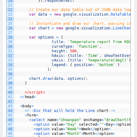
20
}
)
.
responseText
;
21
22
// Create our data table out of JSON data loade
23
var
data
=
new
google
.
visualization
.
DataTable
(
j
24
25
// Instantiate and draw our chart, passing in s
26
var
chart
=
new
google
.
visualization
.
LineChart
(
27
28
var
options
=
{
29
title
:
'Temperature report from HDC10
30
curveType
:
'function'
,
31
height
:
500
,
32
hAxis
:
{
title
:
'Time'
,
showTextEvery
:
33
vAxis
:
{
title
:
'Temperature[degC]'
}
,
34
legend
:
{
position
:
'bottom'
}
35
}
;
36
37
chart
.
draw
(
data
,
options
)
;
38
}
39
40
</script>
41
<
/
head
>
42
43
<
body
>
44
<
!
--
Div 
that 
will 
hold 
the 
Line 
chart
--
>
45
<
form
>
46
<
select 
name
=
"showspan"
onchange
=
"drawChart(thi
47
<
option 
value
=
"Day"
selected
=
""
>
Day
<
/
option
>
48
<
option 
value
=
"Week"
>
Week
<
/
option
>
49
<
option 
value
=
"Month"
>
Month
<
/
option
>