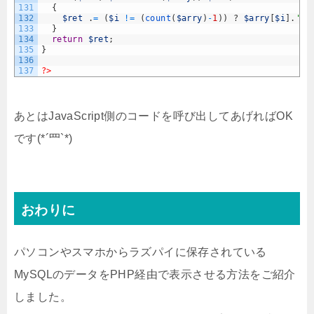
131
{
132
$ret
.
=
(
$i
!=
(
count
(
$arry
)
-
1
)
)
?
$arry
[
$i
]
.
','
133
}
134
return
$ret
;
135
}
136
137
?>
あとはJavaScript側のコードを呼び出してあげればOK
です(*´罒`*)
おわりに
パソコンやスマホからラズパイに保存されている
MySQLのデータをPHP経由で表示させる方法をご紹介
しました。