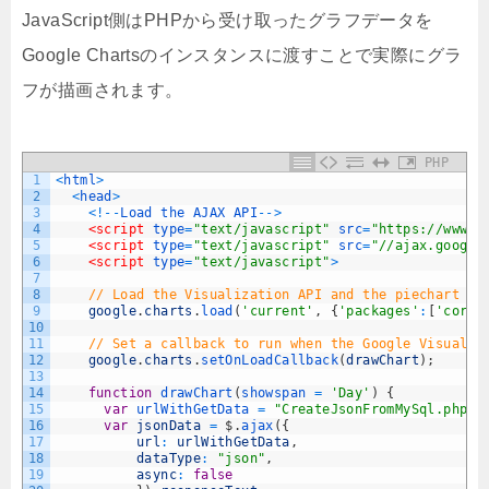
JavaScript側はPHPから受け取ったグラフデータを
Google Chartsのインスタンスに渡すことで実際にグラ
フが描画されます。
PHP
1
<
html
>
2
<
head
>
3
<
!
--
Load
the
AJAX
API
--
>
4
<script 
type
=
"text/javascript"
src
=
"https://www.g
5
<script 
type
=
"text/javascript"
src
=
"//ajax.google
6
<script 
type
=
"text/javascript"
>
7
8
// Load the Visualization API and the piechart pa
9
google
.
charts
.
load
(
'current'
,
{
'packages'
:
[
'corec
10
11
// Set a callback to run when the Google Visualiz
12
google
.
charts
.
setOnLoadCallback
(
drawChart
)
;
13
14
function
drawChart
(
showspan
=
'Day'
)
{
15
var
urlWithGetData
=
"CreateJsonFromMySql.php?r
16
var
jsonData
=
$
.
ajax
(
{
17
url
:
urlWithGetData
,
18
dataType
:
"json"
,
19
async
:
false