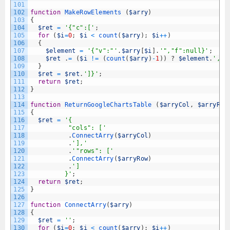
101
102
function
MakeRowElements
(
$arry
)
103
{
104
$ret
=
'{"c":['
;
105
for
(
$i
=
0
;
$i
<
count
(
$arry
)
;
$i
++
)
106
{
107
$element
=
'{"v":"'
.
$arry
[
$i
]
.
'","f":null}'
;
108
$ret
.
=
(
$i
!=
(
count
(
$arry
)
-
1
)
)
?
$element
.
','
109
}
110
$ret
=
$ret
.
']}'
;
111
return
$ret
;
112
}
113
114
function
ReturnGoogleChartsTable
(
$arryCol
,
$arryRow
115
{
116
$ret
=
'{
117
          "cols": ['
118
.
ConnectArry
(
$arryCol
)
119
.
'],'
120
.
'"rows": ['
121
.
ConnectArry
(
$arryRow
)
122
.
']
123
         }'
;
124
return
$ret
;
125
}
126
127
function
ConnectArry
(
$arry
)
128
{
129
$ret
=
''
;
130
for
(
$i
=
0
;
$i
<
count
(
$arry
)
;
$i
++
)